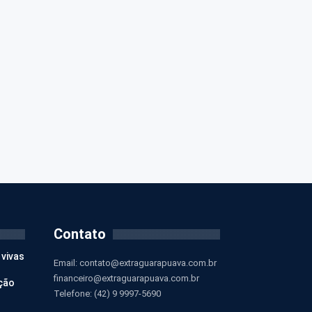
Contato
 vivas
Email:
contato@extraguarapuava.com.br
financeiro@extraguarapuava.com.br
ção
Telefone: (42) 9 9997-5690