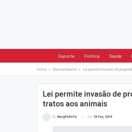
Esporte
Política
Saúde
Home
Meio-Ambiente
Lei permite invasão de propri
Lei permite invasão de p
tratos aos animais
On
18 fev, 2019
By
NsrgFhXnfU