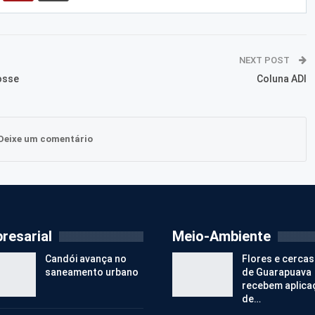
NEXT POST
osse
Coluna ADI
Deixe um comentário
resarial
Meio-Ambiente
Candói avança no
Flores e cercas
saneamento urbano
de Guarapuava
recebem aplica
de…