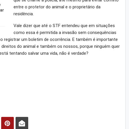
que se chame a polícia, até mesmo para evitar conflito
e
entre o protetor do animal e o proprietário da
ar
residência.
Vale dizer que até o STF entendeu que em situações
como essa é permitida a invasão sem consequências
iso registrar um boletim de ocorrência. E também é importante
os direitos do animal e também os nossos, porque ninguém quer
stá tentando salvar uma vida, não é verdade?