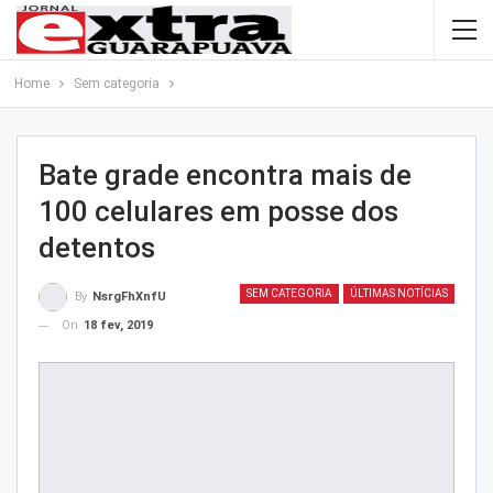
Home
Sem categoria
Bate grade encontra mais de
100 celulares em posse dos
detentos
SEM CATEGORIA
ÚLTIMAS NOTÍCIAS
By
NsrgFhXnfU
On
18 fev, 2019