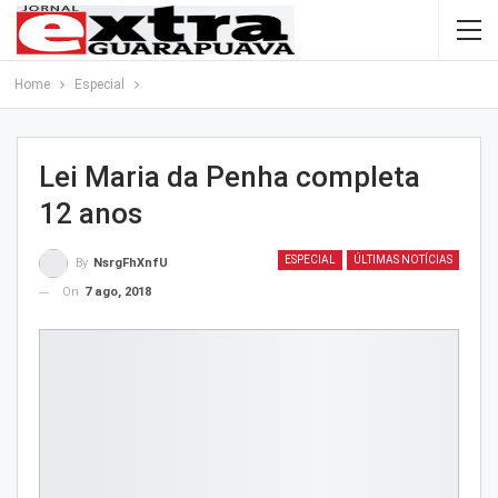
Home
Especial
Lei Maria da Penha completa
12 anos
ESPECIAL
ÚLTIMAS NOTÍCIAS
By
NsrgFhXnfU
On
7 ago, 2018