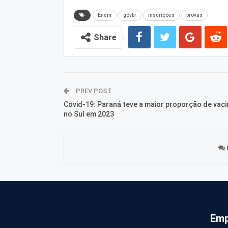
Enem
govbr
inscrições
provas
Share
PREV POST
Covid-19: Paraná teve a maior proporção de vac
no Sul em 2023
Emp