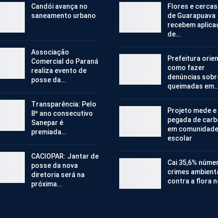
Candói avança no
Flores e cercas
saneamento urbano
de Guarapuava
recebem aplica
de…
Associação
Prefeitura orie
Comercial do Paraná
como fazer
realiza evento de
denúncias sobr
posse da…
queimadas em
Transparência: Pelo
Projeto mede e
8º ano consecutivo
pegada de car
Sanepar é
em comunidad
premiada…
escolar
CACIOPAR: Jantar de
Cai 35,6% núme
posse da nova
crimes ambient
diretoria será na
contra a flora 
próxima…