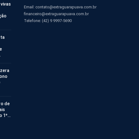
 vivas
Email:
contato@extraguarapuava.com.br
financeiro@extraguarapuava.com.br
ção
Telefone: (42) 9 9997-5690
nta
e
…
 zera
bono
e
ro de
ais
no 1º…