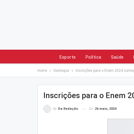
Esporte
Política
Saúde
Home
Destaque
Inscrições para o Enem 2024 com
Inscrições para o Enem 
On
26 maio, 2024
By
Da Redação