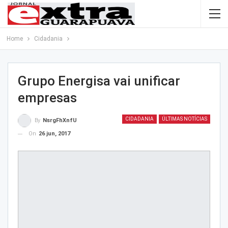
Home
Cidadania
Grupo Energisa vai unificar
empresas
CIDADANIA
ÚLTIMAS NOTÍCIAS
By
NsrgFhXnfU
On
26 jun, 2017