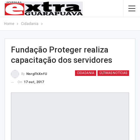
Home
Cidadania
Fundação Proteger realiza
capacitação dos servidores
CIDADANIA
ÚLTIMAS NOTÍCIAS
By
NsrgFhXnfU
On
17 out, 2017