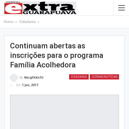
Home
Cidadania
Continuam abertas as
inscrições para o programa
Família Acolhedora
CIDADANIA
ÚLTIMAS NOTÍCIAS
By
NsrgFhXnfU
On
1 jun, 2017