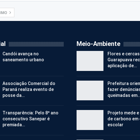
XIMO
al
Meio-Ambiente
Candói avança no
Flores e cercas
saneamento urbano
Guarapuava re
aplicação de…
Associação Comercial do
Prefeitura orie
Paraná realiza evento de
fazer denúncia
posse da…
queimadas em
Transparência: Pelo 8º ano
Projeto mede e
consecutivo Sanepar é
de carbono em
premiada…
escolar