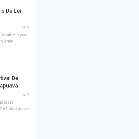
is Da Lei
0
06 mil reais para
ais Áreas
ival De
rapuava
0
ealizadas
0154, até o dia 25