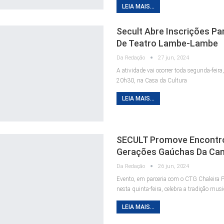
LEIA MAIS...
Secult Abre Inscrições Pa
De Teatro Lambe-Lambe
Da Redação
27 jun, 2024
A atividade vai ocorrer toda segunda-feir
20h30, na Casa da Cultura
LEIA MAIS...
SECULT Promove Encontr
Gerações Gaúchas Da Ca
Da Redação
26 jun, 2024
Evento, em parceria com o CTG Chaleira P
nesta quinta-feira, celebra a tradição mus
LEIA MAIS...