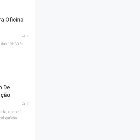
ra Oficina
0
a, das 18h30 às
o De
nção
0
reta, que será
ical gaúcha