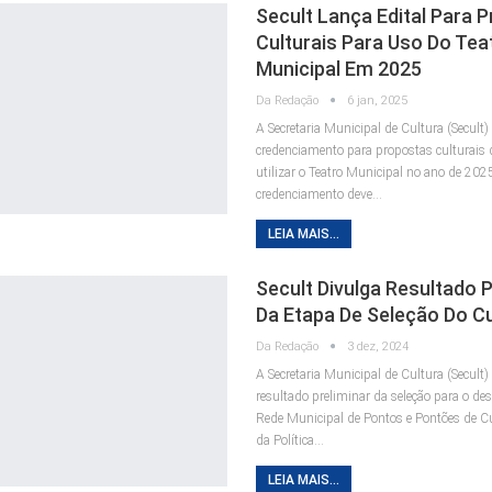
Secult Lança Edital Para 
Culturais Para Uso Do Tea
Municipal Em 2025
Da Redação
6 jan, 2025
A Secretaria Municipal de Cultura (Secult) 
credenciamento para propostas culturais
utilizar o Teatro Municipal no ano de 202
credenciamento deve…
LEIA MAIS...
Secult Divulga Resultado P
Da Etapa De Seleção Do Cu
Da Redação
3 dez, 2024
A Secretaria Municipal de Cultura (Secult)
resultado preliminar da seleção para o d
Rede Municipal de Pontos e Pontões de Cu
da Política…
LEIA MAIS...