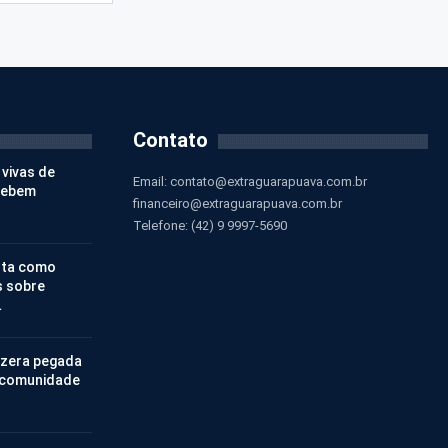
Contato
 vivas de
Email:
contato@extraguarapuava.com.br
cebem
financeiro@extraguarapuava.com.br
Telefone: (42) 9 9997-5690
nta como
s sobre
…
 zera pegada
 comunidade