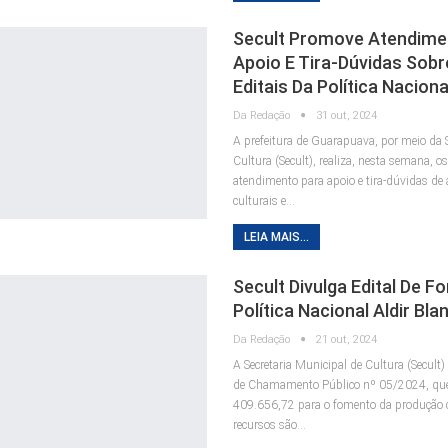
Secult Promove Atendime
Apoio E Tira-Dúvidas Sobr
Editais Da Política Naciona
Da Redação
31 out, 2024
A prefeitura de Guarapuava, por meio da S
Cultura (Secult), realiza, nesta semana, o
atendimento para apoio e tira-dúvidas de 
culturais e…
LEIA MAIS...
Secult Divulga Edital De 
Política Nacional Aldir Bla
Da Redação
21 out, 2024
A Secretaria Municipal de Cultura (Secult)
de Chamamento Público nº 05/2024, que
409.656,72 para o fomento da produção cu
recursos são…