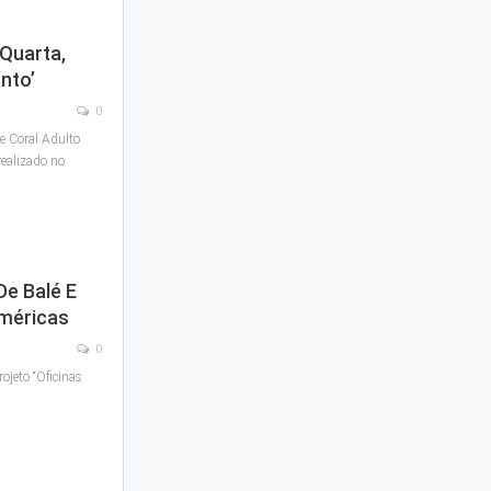
Quarta,
nto’
0
e Coral Adulto
realizado no
De Balé E
Américas
0
ojeto “Oficinas