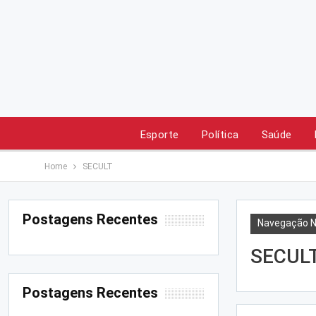
Esporte
Política
Saúde
Home
SECULT
Postagens Recentes
Navegação N
SECUL
Postagens Recentes