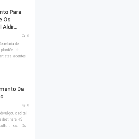
nto Para
e Os
l Aldir…
0
ecretaria de
s plantões de
artistas, agentes
Fomento Da
nc
0
 divulgou o edital
 destinará R$
ltural local. Os