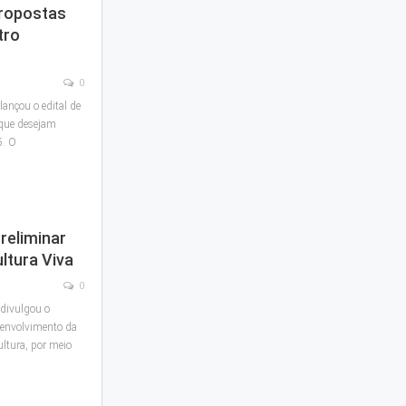
Propostas
tro
0
lançou o edital de
 que desejam
5. O
reliminar
ltura Viva
0
 divulgou o
esenvolvimento da
ltura, por meio