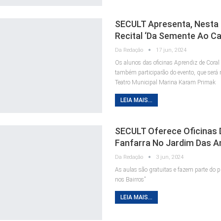
SECULT Apresenta, Nesta 
Recital ‘Da Semente Ao Ca
Da Redação
17 jun, 2024
Os alunos das oficinas Aprendiz de Coral 
também participarão do evento, que será 
Teatro Municipal Marina Karam Primak
LEIA MAIS...
SECULT Oferece Oficinas 
Fanfarra No Jardim Das 
Da Redação
3 jun, 2024
As aulas são gratuitas e fazem parte do pr
nos Bairros”
LEIA MAIS...