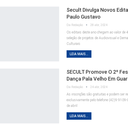
Secult Divulga Novos Edita
Paulo Gustavo
Da Redação
28 abr, 2024
Os editais deste ano chegam ao valor de 4
seleção de projetos de Audiovisual e Dem
Culturais
LEIA MAIS...
SECULT Promove O 2º Fest
Dança Pala Velho Em Gua
Da Redação
24 abr, 2024
As inscrições são gratuitas e podem ser r
exclusivamente pelo telefone (42)9 9109-
de abril
LEIA MAIS...