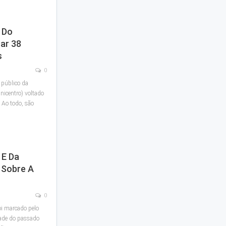
 Do
ar 38
s
0
 público da
nicentro) voltado
. Ao todo, são
 E Da
 Sobre A
0
oi marcado pelo
dade do passado