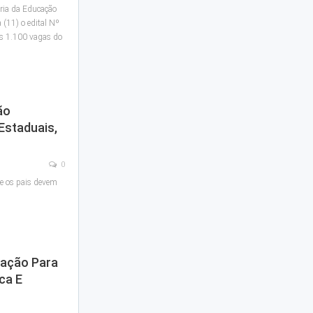
aria da Educação
a (11) o edital Nº
s 1.100 vagas do
ão
Estaduais,
0
ue os pais devem
tação Para
ca E