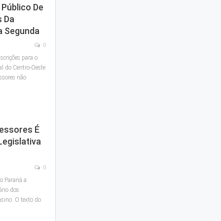
 Público De
s Da
a Segunda
0
scrições para o
al do Centro-Oeste
essores não
fessores É
egislativa
0
do Paraná a
ário dos
nsino. O texto do