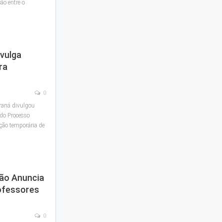
ão entre o
ivulga
ra
0
araná divulgou
 do Processo
ação temporária de
ão Anuncia
ofessores
0