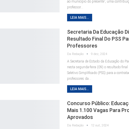
ao município do presente”, uma contribuiç
professor…
LEIA MAIS...
Secretaria Da Educação D
Resultado Final Do PSS Pa
Professores
Da Redação
9 dez, 2024
A Secretaria de Estado da Educação do P
nesta segunda-feira (09) o resultado final
Seletivo Simplificado (PSS) para a contrat
professores da…
LEIA MAIS...
Concurso Público: Educaç
Mais 1.100 Vagas Para Pr
Aprovados
Da Redação
12 out, 2024