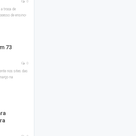
0
a troca de
rocesso de ensino-
em 73
0
ente nos sites das
 março na
ara
ra