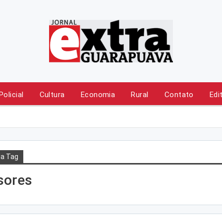
Policial
Cultura
Economia
Rural
Contato
Edi
a Tag
sores