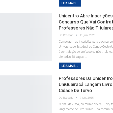
LEIA MAIS...
Unicentro Abre Inscrições
Concurso Que Vai Contrat
Professores Não Titulare
Da Redação
11 jun, 2025
Começaram as inscrições para o concurso
Universidade Estadual do Centro-Oeste (U
à contratação de professores não titulares
ofertadas 38 vagas,…
LEIA MAIS...
Professores Da Unicentro
UniGuairacá Lançam Livro
Cidade De Turvo
Da Redação
7 jan, 2025
O final de 2024, no município de Turvo, f
lançamento do livro “Turvo – da comuni