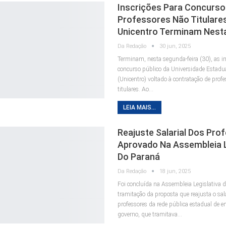
Inscrições Para Concurso
Professores Não Titulare
Unicentro Terminam Nest
Da Redação
30 jun, 2025
Terminam, nesta segunda-feira (30), as in
concurso público da Universidade Estadu
(Unicentro) voltado à contratação de prof
titulares. Ao…
LEIA MAIS...
Reajuste Salarial Dos Pro
Aprovado Na Assembleia L
Do Paraná
Da Redação
18 jun, 2025
Foi concluída na Assembleia Legislativa 
tramitação da proposta que reajusta o sal
professores da rede pública estadual de e
governo, que tramitava…