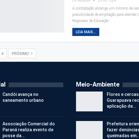
Da Redação
20 fev, 2024
A contratação abrange um mínimo de sei
possibilidade de ampliação para atender 
Regionais de Educação
LEIA MAIS...
4
PRÓXIMO
al
Meio-Ambiente
Candói avança no
Flores e cercas
saneamento urbano
Guarapuava re
aplicação de…
Associação Comercial do
Prefeitura orie
Paraná realiza evento de
fazer denúncia
posse da…
queimadas em