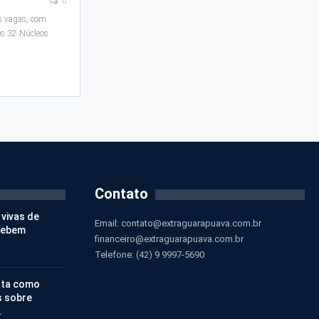
0
s vagas, com
os 32 Núcleos
Contato
 vivas de
Email:
contato@extraguarapuava.com.br
cebem
financeiro@extraguarapuava.com.br
Telefone: (42) 9 9997-5690
nta como
s sobre
…