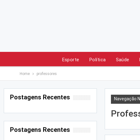
Esporte
Política
Saúde
Home
professores
Postagens Recentes
Navegação N
Profes
Postagens Recentes