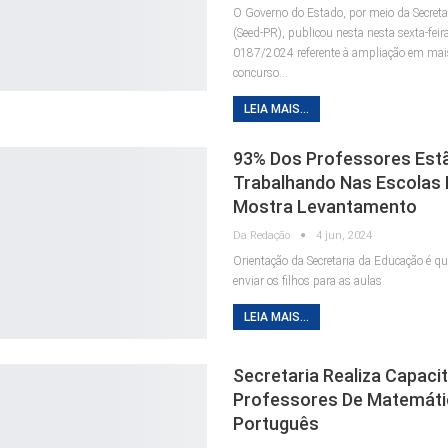
O Governo do Estado, por meio da Secret
(Seed-PR), publicou nesta nesta sexta-feir
0187/2024 referente à ampliação em mai
concurso…
LEIA MAIS...
93% Dos Professores Est
Trabalhando Nas Escolas 
Mostra Levantamento
Da Redação
4 jun, 2024
Orientação da Secretaria da Educação é q
enviar os filhos para as aulas
LEIA MAIS...
Secretaria Realiza Capaci
Professores De Matemáti
Português