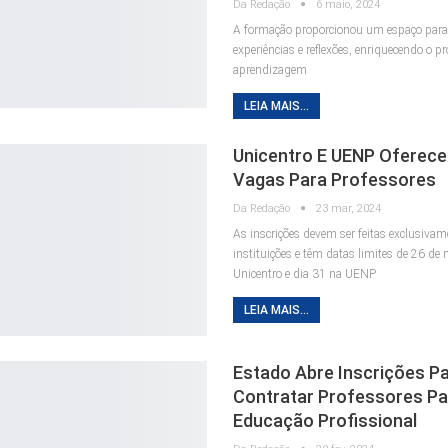
Da Redação
6 maio, 2024
A formação proporcionou um espaço para 
experiências e reflexões, enriquecendo o p
aprendizagem
LEIA MAIS...
Unicentro E UENP Oferec
Vagas Para Professores
Da Redação
23 mar, 2024
As inscrições devem ser feitas exclusivam
instituições e têm datas limites de 26 de
Unicentro e dia 31 na UENP
LEIA MAIS...
Estado Abre Inscrições P
Contratar Professores Pa
Educação Profissional