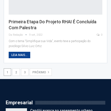
Primeira Etapa Do Projeto RHAI É Concluída
Com Palestra
Da Redação
9 set, 2022
0
Com o tema “Simplifique sua Vida”, evento teve a participação do
psicólogo Silvio Luiz Ortiz
LEIA MAIS...
1
2
3
PRÓXIMO
Empresarial
Candói avança no saneamento urbano