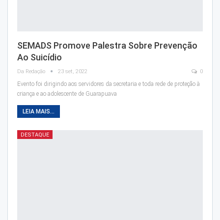
SEMADS Promove Palestra Sobre Prevenção
Ao Suicídio
Da Redação
23 set, 2022
0
Evento foi dirigindo aos servidores da secretaria e toda rede de proteção à
criança e ao adolescente de Guarapuava
LEIA MAIS...
DESTAQUE