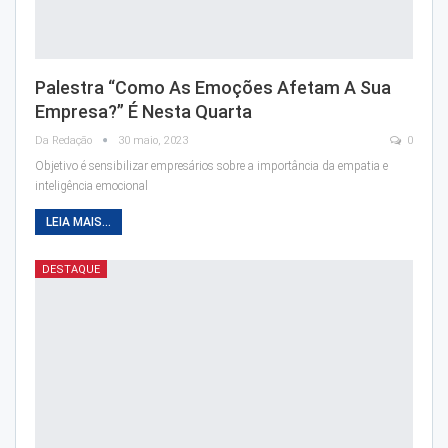
Palestra “Como As Emoções Afetam A Sua
Empresa?” É Nesta Quarta
Da Redação
30 maio, 2023
0
Objetivo é sensibilizar empresários sobre a importância da empatia e
inteligência emocional
LEIA MAIS...
DESTAQUE