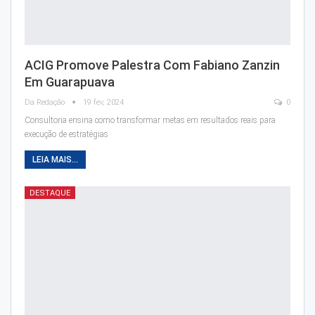
ACIG Promove Palestra Com Fabiano Zanzin
Em Guarapuava
Da Redação
19 fev, 2024
0
Consultoria ensina como transformar metas em resultados reais para
execução de estratégias
LEIA MAIS...
DESTAQUE