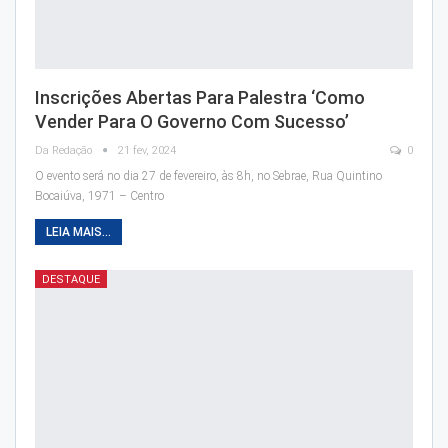
Inscrições Abertas Para Palestra ‘Como
Vender Para O Governo Com Sucesso’
Da Redação
21 fev, 2024
0
O evento será no dia 27 de fevereiro, às 8h, no Sebrae, Rua Quintino
Bocaiúva, 1971 – Centro
LEIA MAIS...
DESTAQUE