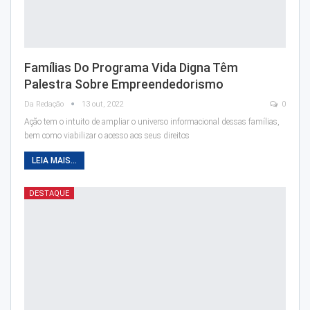
Famílias Do Programa Vida Digna Têm
Palestra Sobre Empreendedorismo
Da Redação
13 out, 2022
0
Ação tem o intuito de ampliar o universo informacional dessas famílias,
bem como viabilizar o acesso aos seus direitos
LEIA MAIS...
DESTAQUE