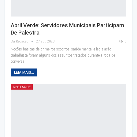
Abril Verde: Servidores Municipais Participam
De Palestra
Da Redação
27 abr, 2023
0
Noções básicas de primeiros socorros, saúde mental e legislação
trabalhista foram alguns dos assuntos tratados durante a roda de
conversa
LEIA MAIS...
DESTAQUE