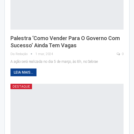
Palestra ‘Como Vender Para O Governo Com
Sucesso’ Ainda Tem Vagas
Da Redação
1 mar, 2024
0
A ação será realizada no dia 5 de março, às 8h, no Sebrae
LEIA MAIS...
DESTAQUE