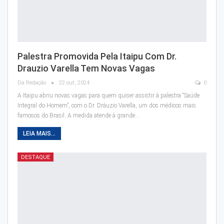
Palestra Promovida Pela Itaipu Com Dr.
Drauzio Varella Tem Novas Vagas
Da Redação
22 out, 2024
0
A Itaipu abriu novas vagas para quem quiser assistir à palestra “Saúde
Integral do Homem”, com o Dr. Dráuzio Varella, um dos médicos mais
famosos do Brasil. A medida atende à grande…
LEIA MAIS...
DESTAQUE