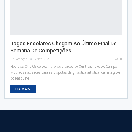
Jogos Escolares Chegam Ao Último Final De
Semana De Competições
Da Redação
2 set, 2021
0
Nos dias 04 e 05 de setembro, as cidades de Curitiba, Toledo e Campo
Mourão serão sedes para as disputas da ginástica artística, da natação e
do basquete
LEIA MAIS...