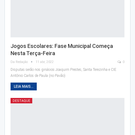
Jogos Escolares: Fase Municipal Começa
Nesta Terça-Feira
Da Redação
11 abr, 2022
0
Disputas serão nos ginásios Joaquim Prestes, Santa Terezinha e CIE
Antônio Carlos de Paula (no Pavão)
LEIA MAIS...
DESTAQUE