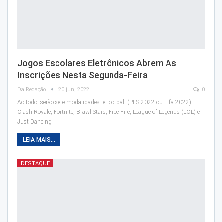
Jogos Escolares Eletrônicos Abrem As
Inscrições Nesta Segunda-Feira
Da Redação
20 jun, 2022
0
Ao todo, serão sete modalidades: eFootball (PES 2022 ou Fifa 2022),
Clash Royale, Fortnite, Brawl Stars, Free Fire, League of Legends (LOL) e
Just Dancing
LEIA MAIS...
DESTAQUE