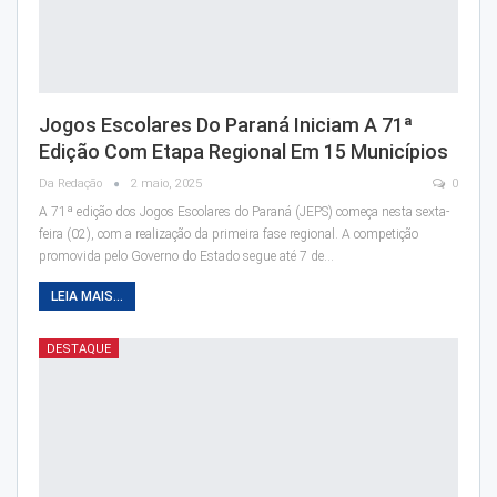
Jogos Escolares Do Paraná Iniciam A 71ª
Edição Com Etapa Regional Em 15 Municípios
Da Redação
2 maio, 2025
0
A 71ª edição dos Jogos Escolares do Paraná (JEPS) começa nesta sexta-
feira (02), com a realização da primeira fase regional. A competição
promovida pelo Governo do Estado segue até 7 de…
LEIA MAIS...
DESTAQUE