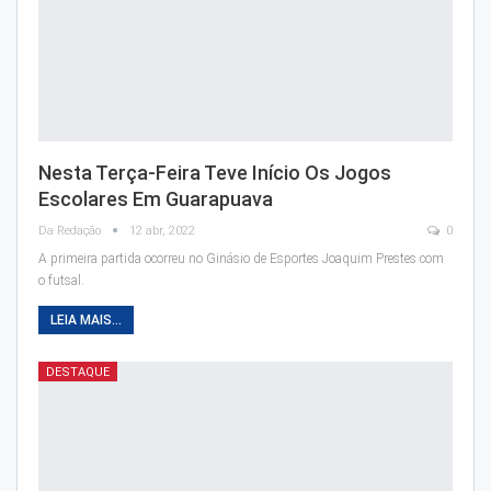
Nesta Terça-Feira Teve Início Os Jogos
Escolares Em Guarapuava
Da Redação
12 abr, 2022
0
A primeira partida ocorreu no Ginásio de Esportes Joaquim Prestes com
o futsal.
LEIA MAIS...
DESTAQUE