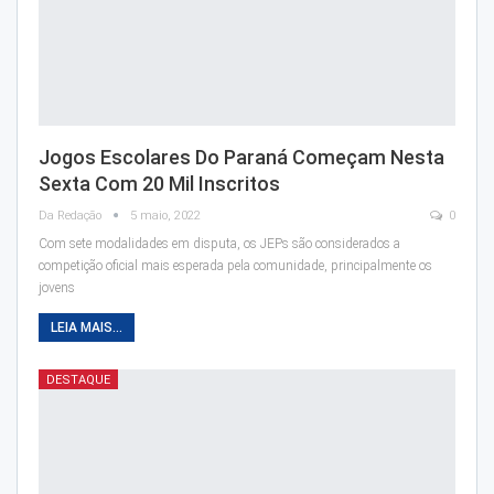
Jogos Escolares Do Paraná Começam Nesta
Sexta Com 20 Mil Inscritos
Da Redação
5 maio, 2022
0
Com sete modalidades em disputa, os JEPs são considerados a
competição oficial mais esperada pela comunidade, principalmente os
jovens
LEIA MAIS...
DESTAQUE