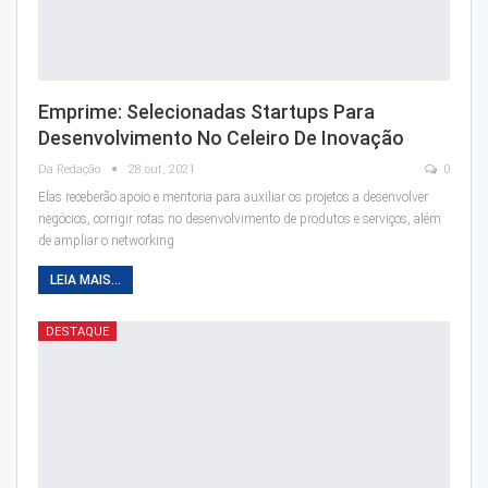
Emprime: Selecionadas Startups Para
Desenvolvimento No Celeiro De Inovação
Da Redação
28 out, 2021
0
Elas receberão apoio e mentoria para auxiliar os projetos a desenvolver
negócios, corrigir rotas no desenvolvimento de produtos e serviços, além
de ampliar o networking
LEIA MAIS...
DESTAQUE