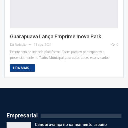
Guarapuava Lança Emprime Inova Park
Da Redação
11 ago, 2021
0
Evento será online pela plataforma Zoom para os participantes e
presencialmente no Teatro Municipal para autoridades e convidados
LEIA MAIS...
Empresarial
Candói avança no saneamento urbano