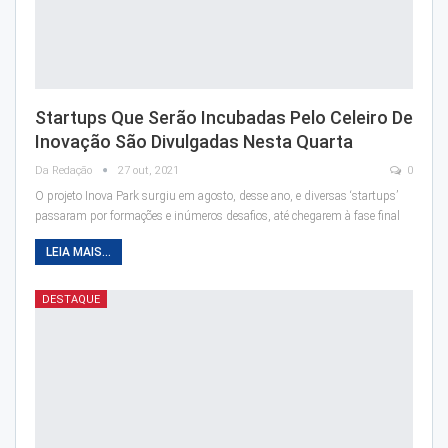
Startups Que Serão Incubadas Pelo Celeiro De
Inovação São Divulgadas Nesta Quarta
Da Redação
27 out, 2021
0
O projeto Inova Park surgiu em agosto, desse ano, e diversas ‘startups’
passaram por formações e inúmeros desafios, até chegarem à fase final
LEIA MAIS...
DESTAQUE