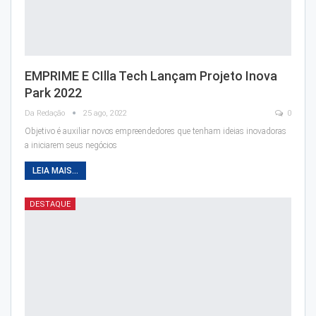
EMPRIME E CIlla Tech Lançam Projeto Inova
Park 2022
Da Redação
25 ago, 2022
0
Objetivo é auxiliar novos empreendedores que tenham ideias inovadoras
a iniciarem seus negócios
LEIA MAIS...
DESTAQUE