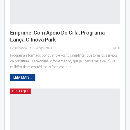
Emprime: Com Apoio Do Cilla, Programa
Lança O Inova Park
Da Redação
13 ago, 2021
0
Programa é formado por quatro eixos: o simplifica, que torna os serviços
da prefeitura 100% online; o fomentando, que já liberou mais de R$ 20
milhões de microcréditos; o fortalece, que…
LEIA MAIS...
DESTAQUE