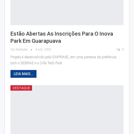
Estão Abertas As Inscrições Para O Inova
Park Em Guarapuava
Da Redação
4 set, 2022
0
Projeto é desenvolvido pelo EMPRIME, em uma parceria da prefeitura
com o SEBRAE e o Cilla Tech Park
LEIA MAIS...
DESTAQUE