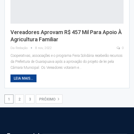
Vereadores Aprovam R$ 457 Mil Para Apoio À
Agricultura Familiar
Da Redação
8 nov, 2022
0
Cooperativas, associações e o programa Feira Solidária receberão recursos
da Prefeitura de Guarapuava após a aprovação do projeto de lei pela
Câmara Municipal. Os Vereadores votaram e…
LEIA MAIS...
1
2
3
PRÓXIMO