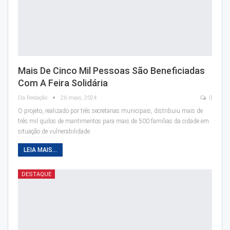
Mais De Cinco Mil Pessoas São Beneficiadas
Com A Feira Solidária
Da Redação
26 maio, 2024
0
O projeto, realizado por três secretarias municipais, distribuiu mais de
três mil quilos de mantimentos para mais de 500 famílias da cidade em
situação de vulnerabilidade
LEIA MAIS...
DESTAQUE