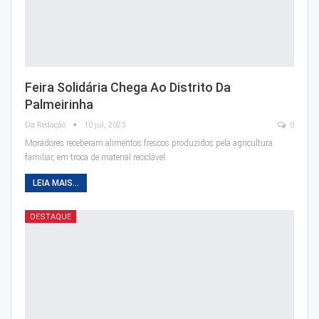
Feira Solidária Chega Ao Distrito Da
Palmeirinha
Da Redação
10 jul, 2023
0
Moradores receberam alimentos frescos produzidos pela agricultura
familiar, em troca de material reciclável
LEIA MAIS...
DESTAQUE