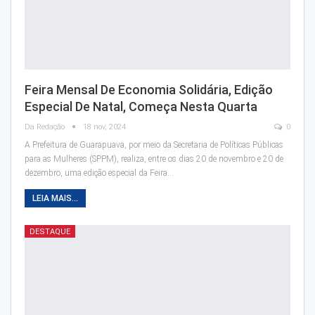
Feira Mensal De Economia Solidária, Edição
Especial De Natal, Começa Nesta Quarta
Da Redação
18 nov, 2024
0
A Prefeitura de Guarapuava, por meio da Secretaria de Políticas Públicas
para as Mulheres (SPPM), realiza, entre os dias 20 de novembro e 20 de
dezembro, uma edição especial da Feira…
LEIA MAIS...
DESTAQUE