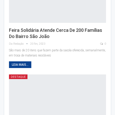
Feira Solidária Atende Cerca De 200 Famílias
Do Bairro São João
Da Redação
20 fev, 2023
0
São mais de 20 itens que fazem parte da sacola oferecida, semanalmente,
em troca de materiais recicláveis
LEIA MAIS...
DESTAQUE