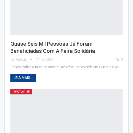
Quase Seis Mil Pessoas Já Foram
Beneficiadas Com A Feira Solidária
Da Redação
17 nov, 2023
0
Projeto realiza a troca de material reciclável por comida em Guarapuava
LEIA MAIS...
DESTAQUE