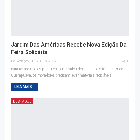
Jardim Das Américas Recebe Nova Edição Da
Feira Solidária
Da Redação
23 jun, 2024
0
Para ter acesso aos produtos, comprados de agricultores familiares de
Guarapuava, os moradores precisam levar materiais recicláveis
LEIA MAIS...
DESTAQUE