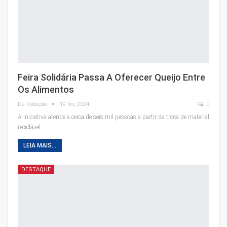
Feira Solidária Passa A Oferecer Queijo Entre
Os Alimentos
Da Redação
19 fev, 2024
0
A iniciativa atende a cerca de seis mil pessoas a partir da troca de material
reciclável
LEIA MAIS...
DESTAQUE