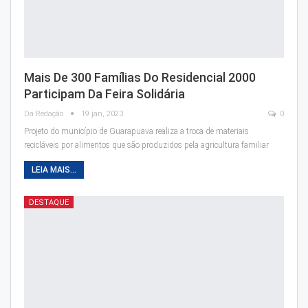
Mais De 300 Famílias Do Residencial 2000
Participam Da Feira Solidária
Da Redação
19 jan, 2023
0
Projeto do município de Guarapuava realiza a troca de materiais
recicláveis por alimentos que são produzidos pela agricultura familiar
LEIA MAIS...
DESTAQUE