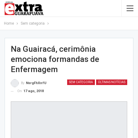
Home
Sem categoria
Na Guairacá, cerimônia
emociona formandas de
Enfermagem
SEM CATEGORIA
ÚLTIMAS NOTÍCIAS
By
NsrgFhXnfU
On
17 ago, 2018