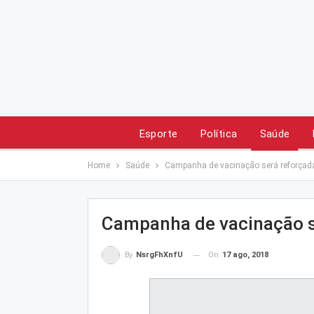
Esporte
Política
Saúde
Home
Saúde
Campanha de vacinação será reforçad
Campanha de vacinação s
On
17 ago, 2018
By
NsrgFhXnfU