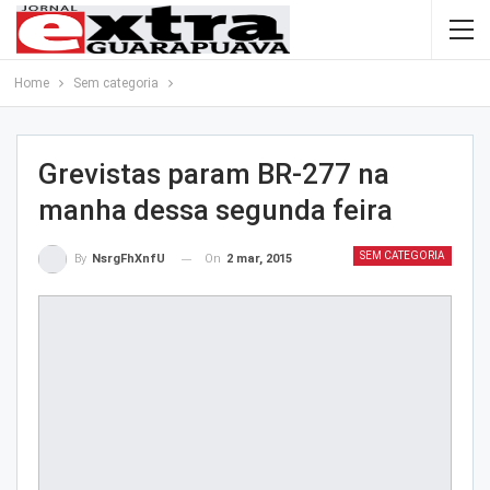
Home
Sem categoria
Grevistas param BR-277 na
manha dessa segunda feira
SEM CATEGORIA
On
2 mar, 2015
By
NsrgFhXnfU