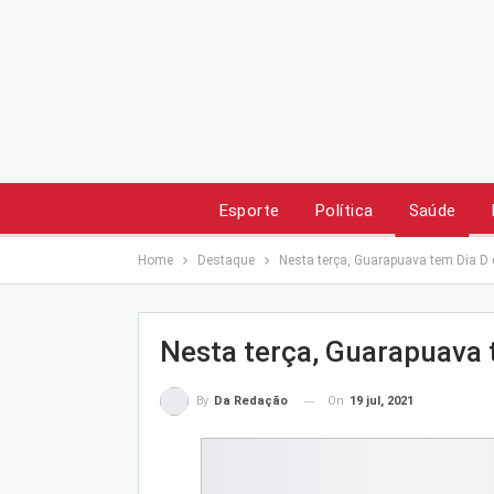
Esporte
Política
Saúde
Home
Destaque
Nesta terça, Guarapuava tem Dia D
Nesta terça, Guarapuava 
On
19 jul, 2021
By
Da Redação