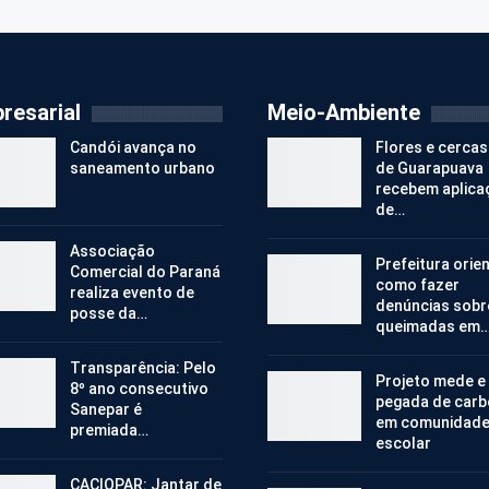
resarial
Meio-Ambiente
Candói avança no
Flores e cercas
saneamento urbano
de Guarapuava
recebem aplica
de…
Associação
Prefeitura orie
Comercial do Paraná
como fazer
realiza evento de
denúncias sobr
posse da…
queimadas em
Transparência: Pelo
Projeto mede e
8º ano consecutivo
pegada de car
Sanepar é
em comunidad
premiada…
escolar
CACIOPAR: Jantar de