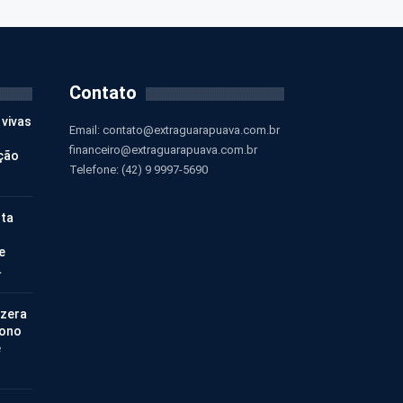
Contato
 vivas
Email:
contato@extraguarapuava.com.br
financeiro@extraguarapuava.com.br
ção
Telefone: (42) 9 9997-5690
nta
e
…
 zera
bono
e