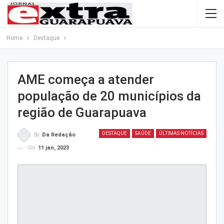
Home
Destaque
AME começa a atender
população de 20 municípios da
região de Guarapuava
DESTAQUE
SAÚDE
ÚLTIMAS NOTÍCIAS
By
Da Redação
On
11 jan, 2023