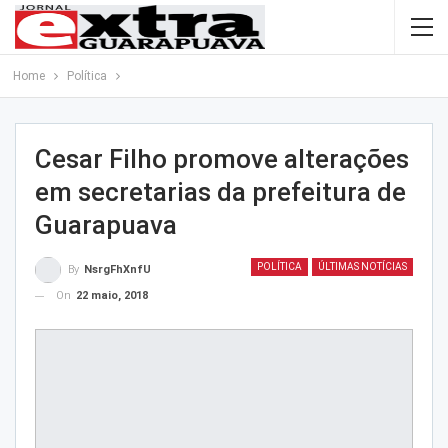
Home
Política
Cesar Filho promove alterações
em secretarias da prefeitura de
Guarapuava
POLÍTICA
ÚLTIMAS NOTÍCIAS
By
NsrgFhXnfU
On
22 maio, 2018