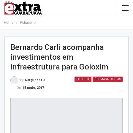
Home
Política
Bernardo Carli acompanha
investimentos em
infraestrutura para Goioxim
POLÍTICA
ÚLTIMAS NOTÍCIAS
By
NsrgFhXnfU
On
15 maio, 2017