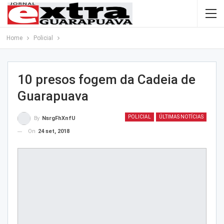
Home
Policial
10 presos fogem da Cadeia de
Guarapuava
POLICIAL
ÚLTIMAS NOTÍCIAS
By
NsrgFhXnfU
On
24 set, 2018