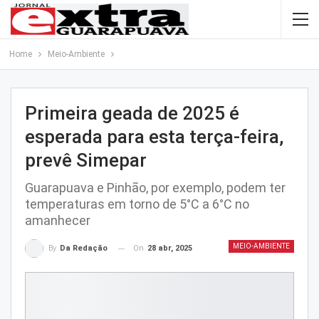
Home
Meio-Ambiente
Primeira geada de 2025 é
esperada para esta terça-feira,
prevê Simepar
Guarapuava e Pinhão, por exemplo, podem ter
temperaturas em torno de 5°C a 6°C no
amanhecer
MEIO-AMBIENTE
On
28 abr, 2025
By
Da Redação