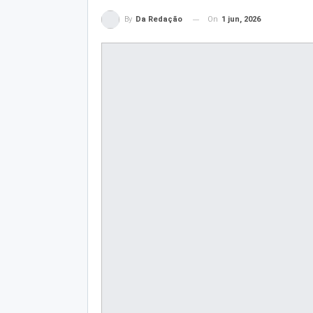
On
1 jun, 2026
By
Da Redação