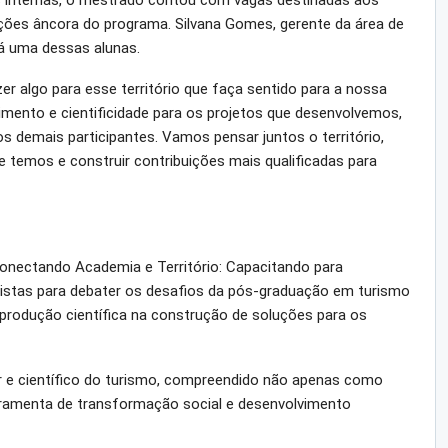
 internas, o mestrado contou com vagas destinadas aos
ições âncora do programa. Silvana Gomes, gerente da área de
rá uma dessas alunas.
zer algo para esse território que faça sentido para a nossa
mento e cientificidade para os projetos que desenvolvemos,
s demais participantes. Vamos pensar juntos o território,
ue temos e construir contribuições mais qualificadas para
onectando Academia e Território: Capacitando para
listas para debater os desafios da pós-graduação em turismo
 produção científica na construção de soluções para os
r e científico do turismo, compreendido não apenas como
amenta de transformação social e desenvolvimento