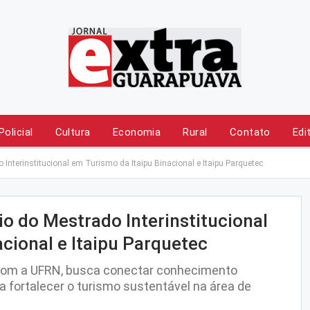
Policial
Cultura
Economia
Rural
Contato
Edi
 Interinstitucional em Turismo da Itaipu Binacional e Itaipu Parquetec
io do Mestrado Interinstitucional
cional e Itaipu Parquetec
com a UFRN, busca conectar conhecimento
fortalecer o turismo sustentável na área de