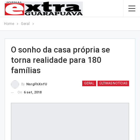
Home
Geral
O sonho da casa própria se
torna realidade para 180
famílias
GERAL
ÚLTIMAS NOTÍCIAS
By
NsrgFhXnfU
On
6 set, 2018