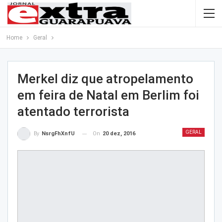
Home
Geral
Merkel diz que atropelamento
em feira de Natal em Berlim foi
atentado terrorista
GERAL
On
20 dez, 2016
By
NsrgFhXnfU