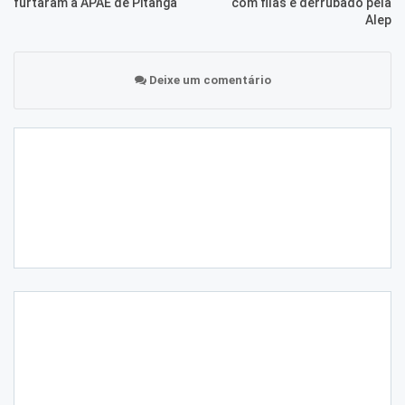
furtaram a APAE de Pitanga
com filas é derrubado pela
Alep
Deixe um comentário