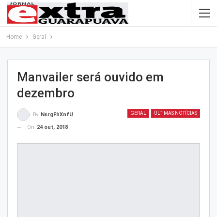
Home
Geral
Manvailer será ouvido em
dezembro
GERAL
ÚLTIMAS NOTÍCIAS
By
NsrgFhXnfU
On
24 out, 2018