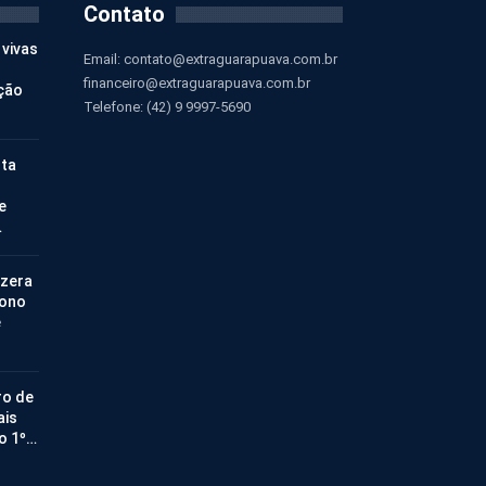
Contato
 vivas
Email:
contato@extraguarapuava.com.br
financeiro@extraguarapuava.com.br
ção
Telefone: (42) 9 9997-5690
nta
e
…
 zera
bono
e
ro de
ais
no 1º…