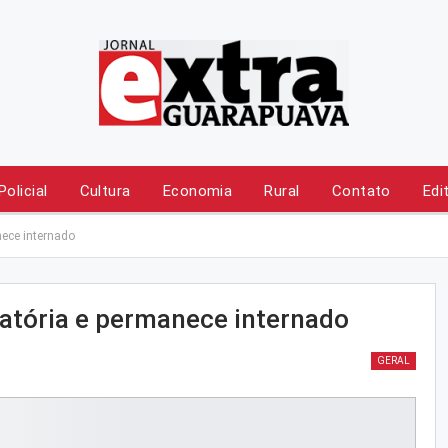
Policial
Cultura
Economia
Rural
Contato
Edi
nece internado
atória e permanece internado
GERAL