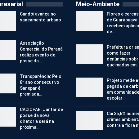
resarial
Meio-Ambiente
Candói avança no
Flores e cercas
saneamento urbano
de Guarapuava
recebem aplica
de…
Associação
Prefeitura orie
Comercial do Paraná
como fazer
realiza evento de
denúncias sobr
posse da…
queimadas em
Transparência: Pelo
Projeto mede e
8º ano consecutivo
pegada de car
Sanepar é
em comunidad
premiada…
escolar
CACIOPAR: Jantar de
Cai 35,6% núme
posse da nova
crimes ambient
diretoria será na
contra a flora 
próxima…