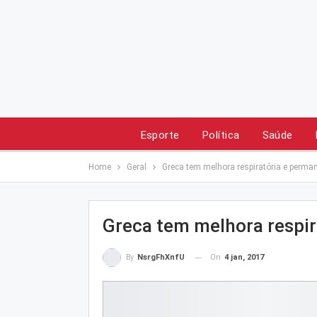
Esporte
Política
Saúde
Home
Geral
Greca tem melhora respiratória e perma
Greca tem melhora respir
On
4 jan, 2017
By
NsrgFhXnfU