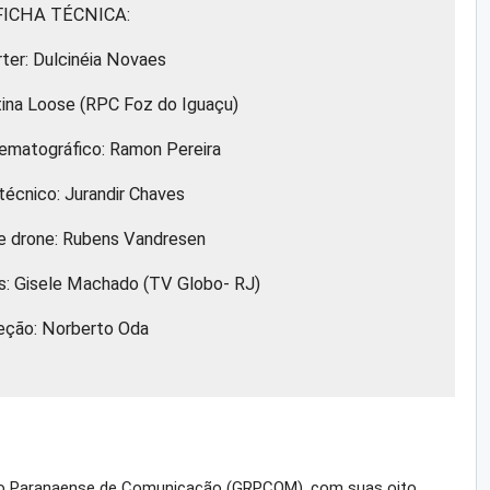
FICHA TÉCNICA:
ter: Dulcinéia Novaes
tina Loose (RPC Foz do Iguaçu)
nematográfico: Ramon Pereira
 técnico: Jurandir Chaves
e drone: Rubens Vandresen
s: Gisele Machado (TV Globo- RJ)
eção: Norberto Oda
po Paranaense de Comunicação (GRPCOM), com suas oito