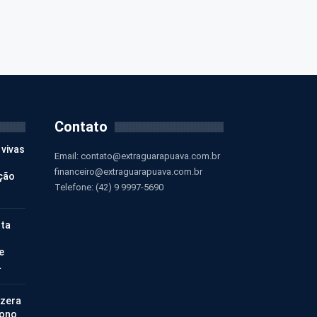
Contato
 vivas
Email:
contato@extraguarapuava.com.br
financeiro@extraguarapuava.com.br
ção
Telefone: (42) 9 9997-5690
nta
e
…
 zera
bono