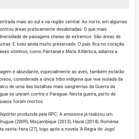
trada mais ao sul e na região central. Ao norte, em algumas
controu áreas praticamente desabitadas. O que mais
diversidade de paisagens cheias de extremos. São áreas de
tras. E tudo ainda muito preservado. O país fica no coração
ses vizinhos, como Pantanal e Mata Atlântica, adianta a
lvagem é abundante, especialmente as aves, também estarão
reos, considerada a única tribo indígena que vive isolada da
palco de uma das batalhas mais sangrentas da Guerra da
ruguai se uniram contra o Paraguai. Nesta guerra, perto de
guaios foram mortos.
Repórter
produzida pela RPC. A emissora já realizou um
Uruguai (2009); Moçambique (2013); Havaí (2014); Romênia
a sexta-feira (27), logo após a novela ‘A Regra do Jogo’.