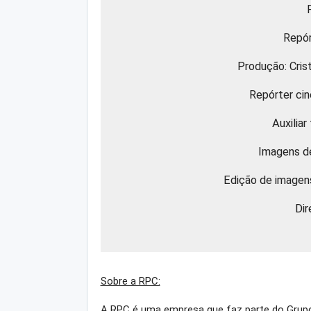
Repór
Produção: Cris
Repórter ci
Auxiliar
Imagens d
Edição de imagen
Dir
Sobre a RPC:
A RPC é uma empresa que faz parte do Gru