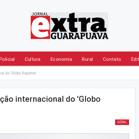
Policial
Cultura
Economia
Rural
Contato
Edi
al do ‘Globo Repórter’
ção internacional do ‘Globo
GERAL