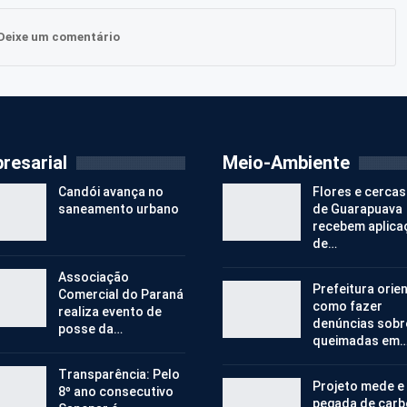
Deixe um comentário
resarial
Meio-Ambiente
Candói avança no
Flores e cercas
saneamento urbano
de Guarapuava
recebem aplica
de…
Associação
Prefeitura orie
Comercial do Paraná
como fazer
realiza evento de
denúncias sobr
posse da…
queimadas em
Transparência: Pelo
Projeto mede e
8º ano consecutivo
pegada de car