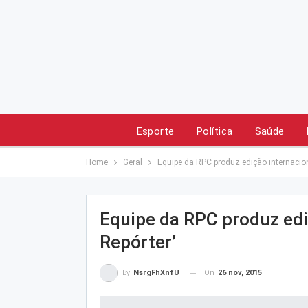
Esporte
Política
Saúde
Home
Geral
Equipe da RPC produz edição internacion
Equipe da RPC produz edi
Repórter’
On
26 nov, 2015
By
NsrgFhXnfU