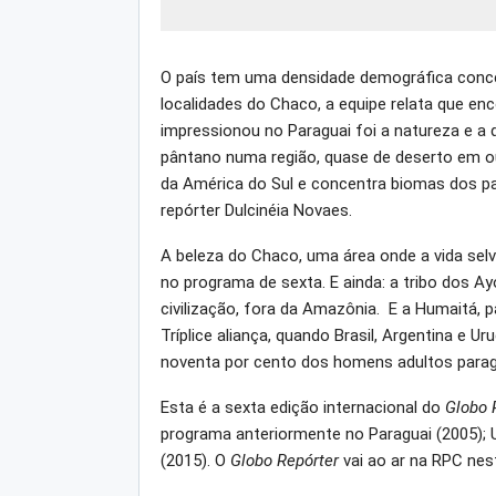
O país tem uma densidade demográfica concen
localidades do Chaco, a equipe relata que en
impressionou no Paraguai foi a natureza e a 
pântano numa região, quase de deserto em ou
da América do Sul e concentra biomas dos paí
repórter Dulcinéia Novaes.
A beleza do Chaco, uma área onde a vida se
no programa de sexta. E ainda: a tribo dos Ayo
civilização, fora da Amazônia. E a Humaitá, 
Tríplice aliança, quando Brasil, Argentina e U
noventa por cento dos homens adultos para
Esta é a sexta edição internacional do
Globo 
programa anteriormente no Paraguai (2005); 
(2015). O
Globo Repórter
vai ao ar na RPC nest