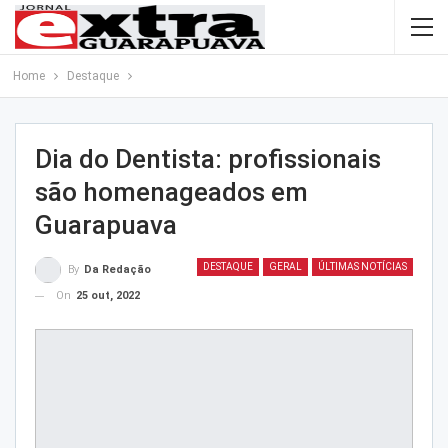
Home
Destaque
Dia do Dentista: profissionais
são homenageados em
Guarapuava
DESTAQUE
GERAL
ÚLTIMAS NOTÍCIAS
By
Da Redação
On
25 out, 2022