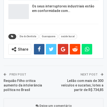
Os seus interruptores industriais estão
em conformidade com…
Dia do Dentista
Guarapuava
saúde bucal
Share
PREV POST
NEXT POST
Requião Filho critica
Leilão com mais de 300
aumento da intolerância
veículos e sucatas; lotes a
política no Brasil
partir de R$ 734,85
Deixe um comentário