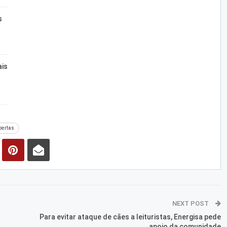
s
ais
bertas
NEXT POST
Para evitar ataque de cães a leituristas, Energisa pede
apoio da comunidade