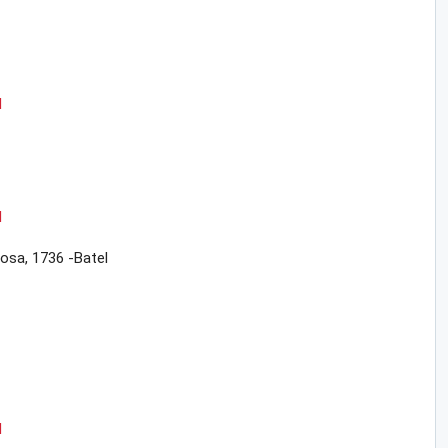
I
I
tosa, 1736 -Batel
I