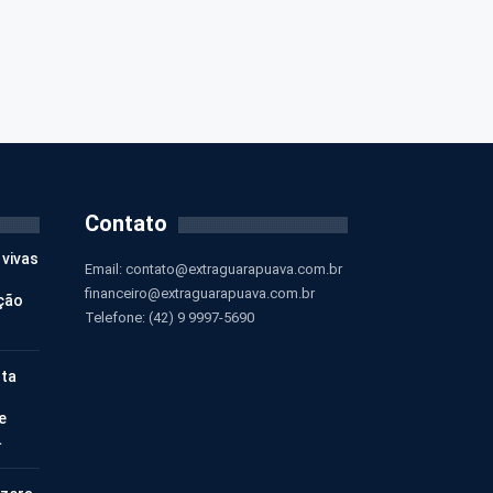
Contato
 vivas
Email:
contato@extraguarapuava.com.br
financeiro@extraguarapuava.com.br
ção
Telefone: (42) 9 9997-5690
nta
e
…