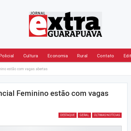
Policial
Cultura
Economia
Rural
Contato
Edi
inino estão com vagas abertas
ncial Feminino estão com vagas
DESTAQUE
GERAL
ÚLTIMAS NOTÍCIAS