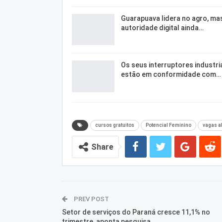
Guarapuava lidera no agro, ma
autoridade digital ainda…
Os seus interruptores industri
estão em conformidade com…
cursos gratuitos
Potencial Feminino
vagas a
Share
PREV POST
Setor de serviços do Paraná cresce 11,1% no
trimestre, aponta pesquisa