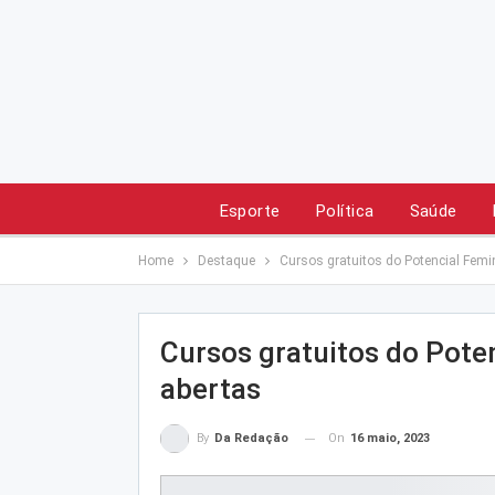
Esporte
Política
Saúde
Home
Destaque
Cursos gratuitos do Potencial Fem
Cursos gratuitos do Pote
abertas
On
16 maio, 2023
By
Da Redação