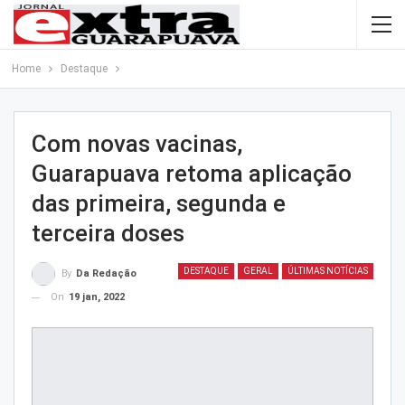
Home
Destaque
Com novas vacinas,
Guarapuava retoma aplicação
das primeira, segunda e
terceira doses
DESTAQUE
GERAL
ÚLTIMAS NOTÍCIAS
By
Da Redação
On
19 jan, 2022