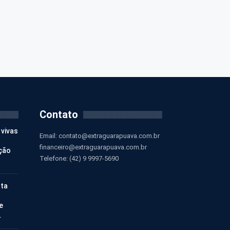
Contato
 vivas
Email:
contato@extraguarapuava.com.br
financeiro@extraguarapuava.com.br
ção
Telefone: (42) 9 9997-5690
nta
e
…