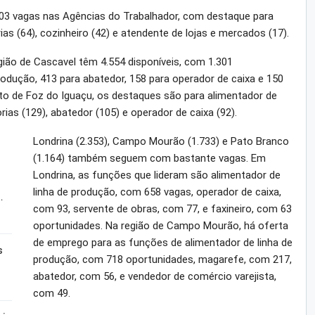
 403 vagas nas Agências do Trabalhador, com destaque para
ias (64), cozinheiro (42) e atendente de lojas e mercados (17).
egião de Cascavel têm 4.554 disponíveis, com 1.301
rodução, 413 para abatedor, 158 para operador de caixa e 150
to de Foz do Iguaçu, os destaques são para alimentador de
rias (129), abatedor (105) e operador de caixa (92).
Londrina (2.353), Campo Mourão (1.733) e Pato Branco
(1.164) também seguem com bastante vagas. Em
Londrina, as funções que lideram são alimentador de
linha de produção, com 658 vagas, operador de caixa,
…
com 93, servente de obras, com 77, e faxineiro, com 63
oportunidades. Na região de Campo Mourão, há oferta
de emprego para as funções de alimentador de linha de
s
produção, com 718 oportunidades, magarefe, com 217,
abatedor, com 56, e vendedor de comércio varejista,
com 49.