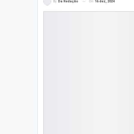
On
16 dez, 2024
By
Da Redação