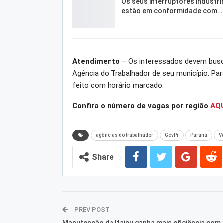
Os seus interruptores industri
estão em conformidade com…
Atendimento
– Os interessados devem busc
Agência do Trabalhador de seu município. Par
feito com horário marcado.
Confira o número de vagas por região
AQU
agências do trabalhador
GovPr
Paraná
V
Share
PREV POST
Manutenção da Itaipu ganha mais eficiência com