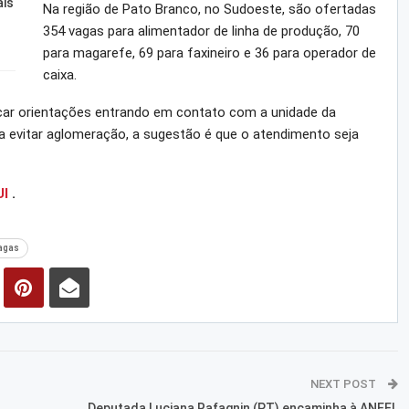
ais
Na região de Pato Branco, no Sudoeste, são ofertadas
354 vagas para alimentador de linha de produção, 70
para magarefe, 69 para faxineiro e 36 para operador de
caixa.
ar orientações entrando em contato com a unidade da
a evitar aglomeração, a sugestão é que o atendimento seja
I
.
agas
NEXT POST
Deputada Luciana Rafagnin (PT) encaminha à ANEEL