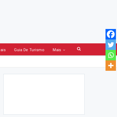
tais
Guia De Turismo
Mais