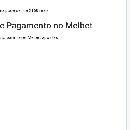
o pode ser de 2160 reais.
de Pagamento no Melbet
to para fazer Melbet apostas: