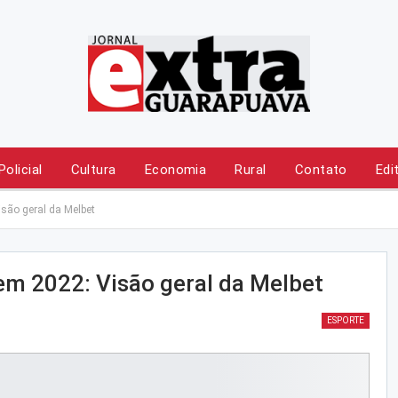
Policial
Cultura
Economia
Rural
Contato
Edi
são geral da Melbet
em 2022: Visão geral da Melbet
ESPORTE