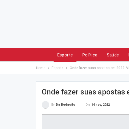
Esporte
Política
Saúde
Home
Esporte
Onde fazer suas apostas em 2022: Vi
Onde fazer suas apostas 
On
14 nov, 2022
By
Da Redação