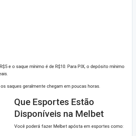
R$5 e o saque mínimo é de R$10. Para PIX, o depósito mínimo
ais.
e os saques geralmente chegam em poucas horas.
Que Esportes Estão
Disponíveis na Melbet
Você poderá fazer Melbet apósta em esportes como: