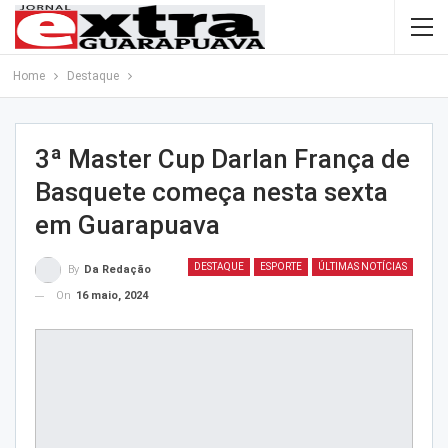
Home
Destaque
3ª Master Cup Darlan França de
Basquete começa nesta sexta
em Guarapuava
DESTAQUE
ESPORTE
ÚLTIMAS NOTÍCIAS
By
Da Redação
On
16 maio, 2024