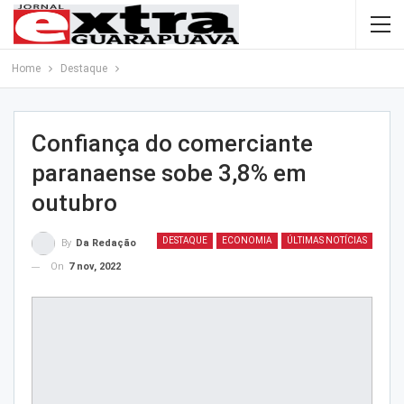
Home
Destaque
Confiança do comerciante
paranaense sobe 3,8% em
outubro
DESTAQUE
ECONOMIA
ÚLTIMAS NOTÍCIAS
By
Da Redação
On
7 nov, 2022