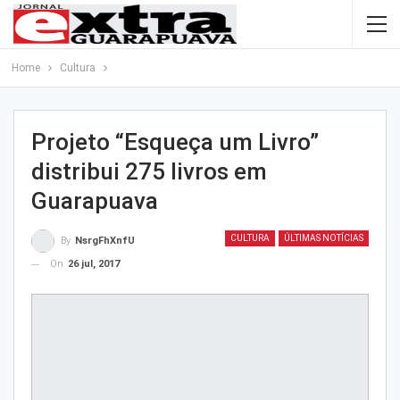
Home
Cultura
Projeto “Esqueça um Livro”
distribui 275 livros em
Guarapuava
CULTURA
ÚLTIMAS NOTÍCIAS
By
NsrgFhXnfU
On
26 jul, 2017