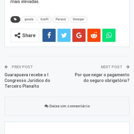
mais elevadas.
geada
GovPr
Paraná
Simepar
Share
PREV POST
NEXT POST
Guarapuava recebe o I
Por que negar o pagamento
Congresso Jurídico do
do seguro obrigatório?
Terceiro Planalto
Deixe um comentário