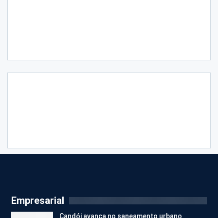
Empresarial
Candói avança no saneamento urbano