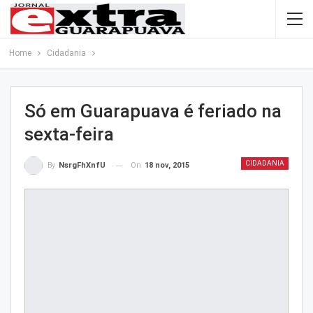
Home
Cidadania
Só em Guarapuava é feriado na
sexta-feira
CIDADANIA
On
18 nov, 2015
By
NsrgFhXnfU