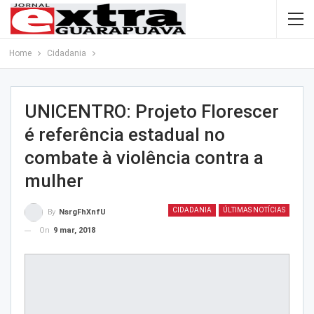
Home
Cidadania
UNICENTRO: Projeto Florescer
é referência estadual no
combate à violência contra a
mulher
CIDADANIA
ÚLTIMAS NOTÍCIAS
By
NsrgFhXnfU
On
9 mar, 2018