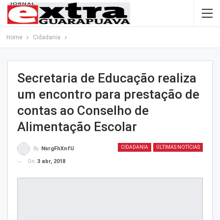
Home
Cidadania
Secretaria de Educação realiza
um encontro para prestação de
contas ao Conselho de
Alimentação Escolar
CIDADANIA
ÚLTIMAS NOTÍCIAS
By
NsrgFhXnfU
On
3 abr, 2018