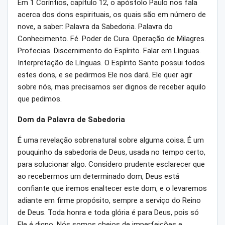
Em 1 Coríntios, capítulo 12, o apóstolo Paulo nos fala
acerca dos dons espirituais, os quais são em número de
nove, a saber: Palavra da Sabedoria. Palavra do
Conhecimento. Fé. Poder de Cura. Operação de Milagres.
Profecias. Discernimento do Espírito. Falar em Línguas.
Interpretação de Línguas. O Espírito Santo possui todos
estes dons, e se pedirmos Ele nos dará. Ele quer agir
sobre nós, mas precisamos ser dignos de receber aquilo
que pedimos.
Dom da Palavra de Sabedoria
É uma revelação sobrenatural sobre alguma coisa. É um
pouquinho da sabedoria de Deus, usada no tempo certo,
para solucionar algo. Considero prudente esclarecer que
ao recebermos um determinado dom, Deus está
confiante que iremos enaltecer este dom, e o levaremos
adiante em firme propósito, sempre a serviço do Reino
de Deus. Toda honra e toda glória é para Deus, pois só
Ele é digno. Nós somos cheios de imperfeições e