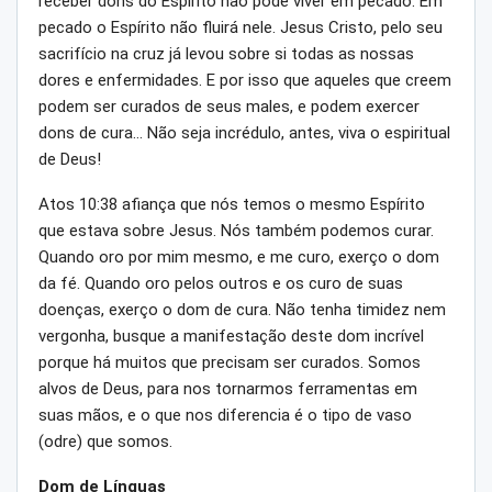
receber dons do Espírito não pode viver em pecado. Em
pecado o Espírito não fluirá nele. Jesus Cristo, pelo seu
sacrifício na cruz já levou sobre si todas as nossas
dores e enfermidades. E por isso que aqueles que creem
podem ser curados de seus males, e podem exercer
dons de cura… Não seja incrédulo, antes, viva o espiritual
de Deus!
Atos 10:38 afiança que nós temos o mesmo Espírito
que estava sobre Jesus. Nós também podemos curar.
Quando oro por mim mesmo, e me curo, exerço o dom
da fé. Quando oro pelos outros e os curo de suas
doenças, exerço o dom de cura. Não tenha timidez nem
vergonha, busque a manifestação deste dom incrível
porque há muitos que precisam ser curados. Somos
alvos de Deus, para nos tornarmos ferramentas em
suas mãos, e o que nos diferencia é o tipo de vaso
(odre) que somos.
Dom de Línguas