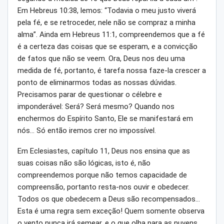
Em Hebreus 10:38, lemos: “Todavia o meu justo viverá
pela fé, e se retroceder, nele não se compraz a minha
alma”. Ainda em Hebreus 11:1, compreendemos que a fé
é a certeza das coisas que se esperam, e a convicção
de fatos que não se veem. Ora, Deus nos deu uma
medida de fé, portanto, é tarefa nossa faze-la crescer a
ponto de eliminarmos todas as nossas dúvidas.
Precisamos parar de questionar o célebre e
imponderável: Será? Será mesmo? Quando nos
enchermos do Espírito Santo, Ele se manifestará em
nós… Só então iremos crer no impossível.
Em Eclesiastes, capítulo 11, Deus nos ensina que as
suas coisas não são lógicas, isto é, não
compreendemos porque não temos capacidade de
compreensão, portanto resta-nos ouvir e obedecer.
Todos os que obedecem a Deus são recompensados…
Esta é uma regra sem exceção! Quem somente observa
o vento nunca irá semear, e o que olha para as nuvens