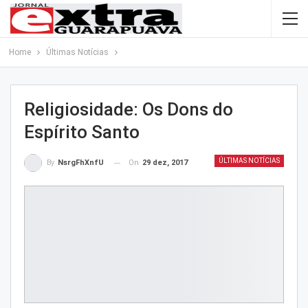
Home
Últimas Notícias
Religiosidade: Os Dons do
Espírito Santo
ÚLTIMAS NOTÍCIAS
On
29 dez, 2017
By
NsrgFhXnfU