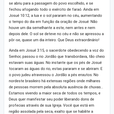
se abriu para a passagem do povo escolhido, e se
fechou afogando todo o exército de faraó. Ainda em
Josué 10:12, a lua e o sol pararam no céu, aumentando
o tempo do dia em função da oração de Josué. Não
houve um dia semelhante a este, nem antes e nem
depois dele. O sol se deteve no céu e não se apressou a
pôr-se, quase um dia inteiro. Que Deus extraordinário!
Ainda em Josué 3:15, o sacerdote obedecendo a voz do
Senhor, passou o rio Jordão que transbordava, tão cheio
estavam suas águas. No instante que os pés de Josué
tocaram as águas do rio, estas pararam e se abriram. E
o povo judeu atravessou o Jordão a pés enxutos. No
nordeste brasileiro há extensas regiões onde milhares
de pessoas morrem pela absoluta ausência de chuvas…
Estamos vivendo a maior seca de todos os tempos, e
Deus quer manifestar seu poder liberando dons de
profecias através de sua Igreja. Você que está em
região assolada pela seca, exalto que se habilite a