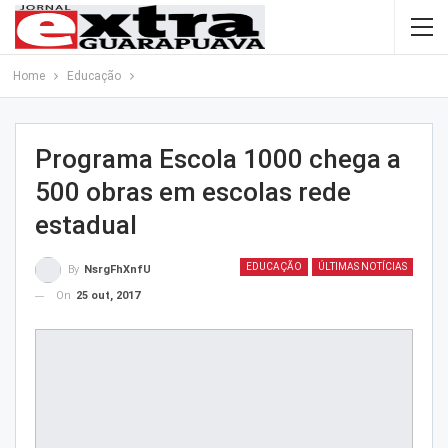
Home
Educação
Programa Escola 1000 chega a
500 obras em escolas rede
estadual
EDUCAÇÃO
ÚLTIMAS NOTÍCIAS
By
NsrgFhXnfU
On
25 out, 2017