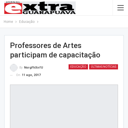
Home
Educação
Professores de Artes
participam de capacitação
EDUCAÇÃO
ÚLTIMAS NOTÍCIAS
By
NsrgFhXnfU
On
11 ago, 2017