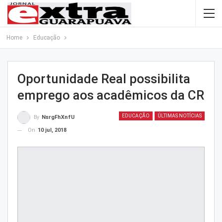
Home
Educação
Oportunidade Real possibilita
emprego aos acadêmicos da CR
EDUCAÇÃO
ÚLTIMAS NOTÍCIAS
By
NsrgFhXnfU
On
10 jul, 2018