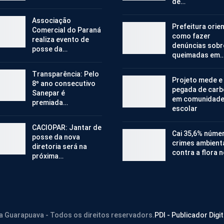
de…
Associação
Prefeitura orie
Comercial do Paraná
como fazer
realiza evento de
denúncias sobr
posse da…
queimadas em
Transparência: Pelo
Projeto mede e
8º ano consecutivo
pegada de car
Sanepar é
em comunidad
premiada…
escolar
CACIOPAR: Jantar de
Cai 35,6% núme
posse da nova
crimes ambient
diretoria será na
contra a flora 
próxima…
ra Guarapuava - Todos os direitos reservadors.
PDI - Publicador Digit