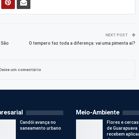
NEXT POST
 São
O tempero faz toda a diferença: vai uma pimenta aí?
Deixe um comentário
resarial
Meio-Ambiente
Candói avança no
Flores e cercas
saneamento urbano
de Guarapuava
recebem aplica