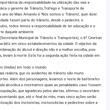
mportância da responsabilidade na utilização das vias e
ica o gerente de Trânsito,Tráfego e Transporte de
ano do Maio Amarelo é ‘Nós somos o Trânsito’, quer dizer
edade fazem parte do trânsito, desde o pedestre, o
ículos, todos temos a responsabilidade de ter educação e o
te daquele ambiente.
 (Secretaria Municipal de Trânsito e Transportes), o 6º Cinetran
 blitz em cinco estabelecimentos da cidade. O objetivo da
binação do álcool e direção não é a melhor escolha, pois
, levam à morte. Esta foi a segunda ação feita na cidade em
es Unidas) em todo o mundo.
s realista, que os acidentes de trânsito são muito
mortes. Além dos personagens, levamos o teste de bafômetro
ida alcoólica e mostramos quais as penalidades caso fossem
população, que agradeceu pelos alertas, afirmou o secretário
escentando que, até o final do mês, mais cinco ações serão
entização dos motoristas, motociclistas e pedestres sobre a