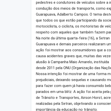
pedestres e condutores de veículos sobre a i
condução dos meios de transporte, como expl
Guarapuava, Adalberto Campos. O tema deste 
que todos os que estão participando da soci
motociclista, o ciclista, os motoristas de ve
respeito com aqueles que também fazem par
Na noite da última quarta-feira (16), a Setran
Guarapuava e demais parceiros realizaram uma
ação foi mostrar aos consumidores que a com
causa acidentes graves que, muitas das vezes
alusão à Campanha Maio Amarelo, instituída
desde 2011 pela ONU (Organização das Naçõ
Nossa intenção foi mostrar de uma forma mai
prejudiciais, deixando sequelas e causando 
para fazer com quem já havia consumido beb
parados em uma blitz. A ação foi aceita pela 
de Trânsito e Transportes, Airson Horst, acr
realizadas pela Setran, objetivando a consci
importância da educação no trânsito.