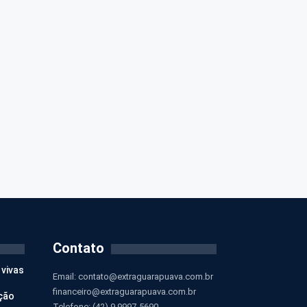
Contato
 vivas
Email:
contato@extraguarapuava.com.br
financeiro@extraguarapuava.com.br
ção
Telefone: (42) 9 9997-5690