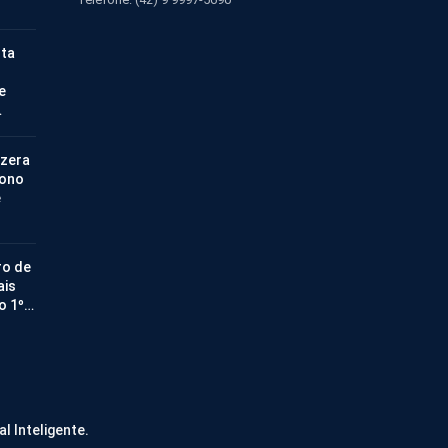
nta
e
…
 zera
bono
e
ro de
ais
no 1º…
al Inteligente.