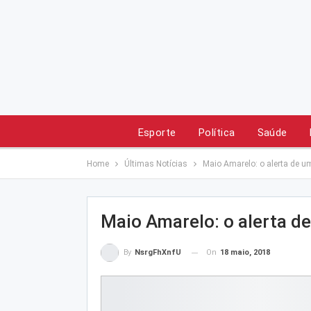
Esporte
Política
Saúde
Home
Últimas Notícias
Maio Amarelo: o alerta de u
Maio Amarelo: o alerta d
On
18 maio, 2018
By
NsrgFhXnfU