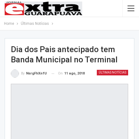
Home
Últimas Notícias
Dia dos Pais antecipado tem
Banda Municipal no Terminal
ÚLTIMAS NOTÍCIAS
On
11 ago, 2018
By
NsrgFhXnfU