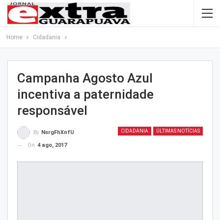
Home
Cidadania
Campanha Agosto Azul
incentiva a paternidade
responsável
CIDADANIA
ÚLTIMAS NOTÍCIAS
By
NsrgFhXnfU
On
4 ago, 2017