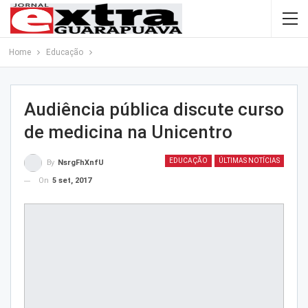
Home
Educação
Audiência pública discute curso
de medicina na Unicentro
EDUCAÇÃO
ÚLTIMAS NOTÍCIAS
By
NsrgFhXnfU
On
5 set, 2017