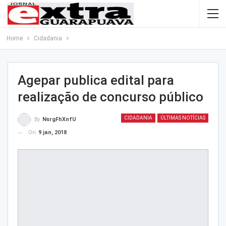
Home
Cidadania
Agepar publica edital para
realização de concurso público
CIDADANIA
ÚLTIMAS NOTÍCIAS
By
NsrgFhXnfU
On
9 jan, 2018