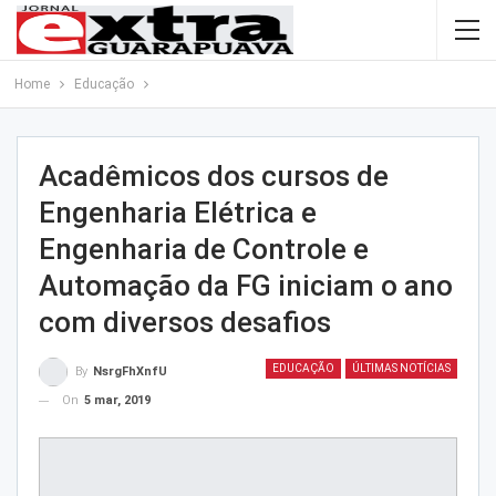
Home
Educação
Acadêmicos dos cursos de
Engenharia Elétrica e
Engenharia de Controle e
Automação da FG iniciam o ano
com diversos desafios
EDUCAÇÃO
ÚLTIMAS NOTÍCIAS
By
NsrgFhXnfU
On
5 mar, 2019